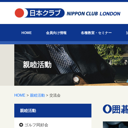
HOME
会員向け情報
各種教室・セミナー
お知らせ
日本クラブ主催イベント情報
会報「びっぐべん」
英国ヘルスケア通信
お役立ち情報
日本クラブとは？
アクセス
英語教室
ゴルフアカデミー
会員主催教室・セミナー
親睦活動
HOME
>
親睦活動
> 交流会
囲
親睦活動
ゴルフ同好会