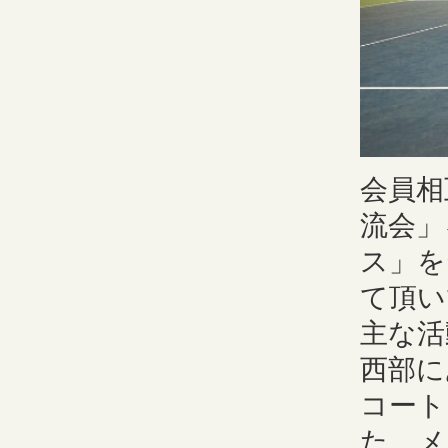
会員相
流会」
ス」を
て頂い
主な活
西部にあ
コート
た、メ