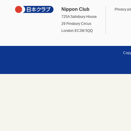
Nippon Club
Privacy po
725A Salisbury House
29 Finsbury Circus
London EC2M 5QQ
Copy