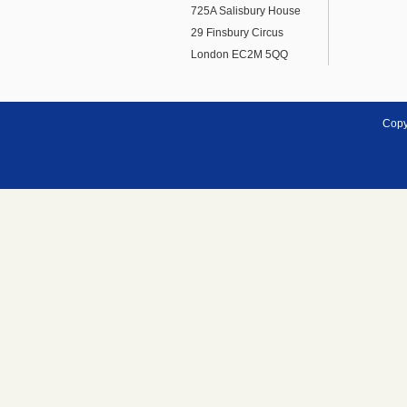
725A Salisbury House
29 Finsbury Circus
London EC2M 5QQ
Copy