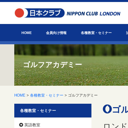
HOME
会員向け情報
各種教室・セミナー
お知らせ
日本クラブ主催イベント情報
会報「びっぐべん」
英国ヘルスケア通信
お役立ち情報
日本クラブとは？
アクセス
英語教室
ゴルフアカデミー
会員主催教室・セミナー
ゴルフアカデミー
HOME
>
各種教室・セミナー
> ゴルフアカデミー
ゴル
各種教室・セミナー
ロンドン
英語教室