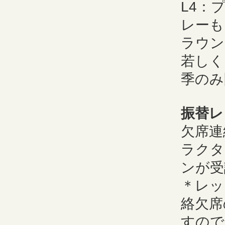
L4：
レーも
ラウン
若しく
季のみ
振替レ
欠席連
ラクタ
ンが受
＊レッ
絡欠席
すので