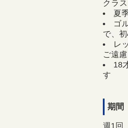
クラス
夏
ゴ
で、初
レ
ご遠慮
1
す
期間
週1回