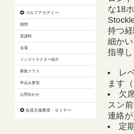
な18
ゴルフアカデミー
Stoc
期間
持つ経
受講料
細かい
会場
指導し
インストラクター紹介
レ
募集クラス
ます（
申込み要領
欠
お問合わせ
スン前
会員主催教室・セミナー
連絡が
定